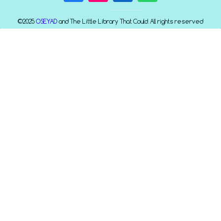
©2025
OSEYAD
and The Little Library That Could. All rights reserved