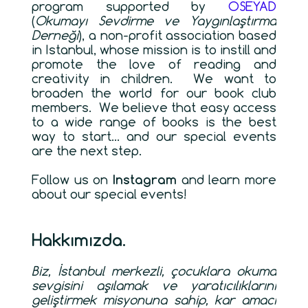
program supported by
OSEYAD
(
Okumayı Sevdirme ve Yaygınlaştırma
Derneği
)
,
a non-profit association based
in Istanbul, whose mission is to instill and
promote the love of reading and
creativity in children. We
want to
broaden the world for our book club
members. We believe that easy access
to a wide range of books is the best
way to start... and our special events
are the next step.
Follow us on
Instagram
and learn more
about our special events!
Hakkımızda.
Biz, İstanbul merkezli, çocuklara okuma
sevgisini aşılamak ve yaratıcılıklarını
geliştirmek misyonuna sahip, kar amacı